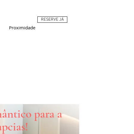
RESERVE JÁ
Proximidade
ântico para a
úpcias!