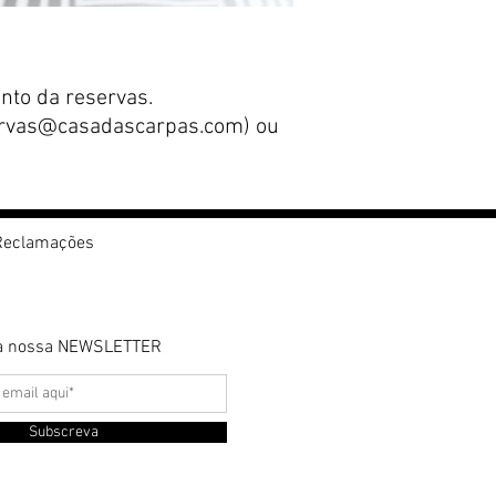
nto da reservas.
rvas@casadascarpas.com
) ou
 Reclamações
da nossa NEWSLETTER
Subscreva