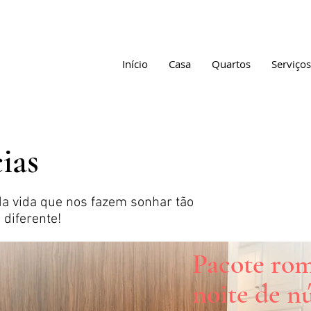
Início
Casa
Quartos
Serviços
ias
a vida que nos fazem sonhar tão
diferente!
Pacote rom
noite de n