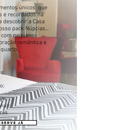
momentos únicos que
s e recordados na
a descobrir a Casa
sso pack Núpcias...
o com pequeno-
oração romântica e
quarto.
s;
o;
com
nal);
oras
eserve já