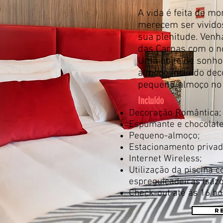
A vida é feita de 
merecem ser vivido
sua plenitude. Venh
das Carpas com o no
Uma noite de sonh
almoço incluído dec
pequeno-almoço no 
Incluído
Decoração Romântica;
Espumante e chocolate
Pequeno-almoço;
Estacionamento privad
Internet Wireless;
Utilização da piscina 
espreguiçadeiras (sazo
Check-out até às 16 h
R